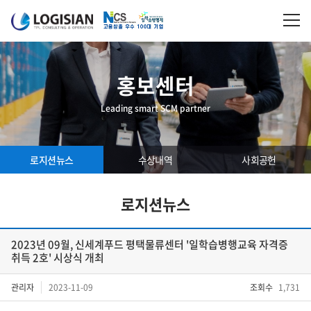
홍보센터
Leading smart SCM partner
로지션뉴스
수상내역
사회공헌
로지션뉴스
2023년 09월, 신세계푸드 평택물류센터 '일학습병행교육 자격증
취득 2호' 시상식 개최
관리자
2023-11-09
조회수
1,731