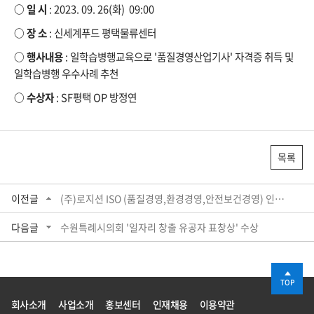
○ 일 시
:
2023. 09. 26(화) 09:00
○ 장 소
:
신세계푸드 평택물류센터
○ 행사내용
:
일학습병행교육으로 '품질경영산업기사' 자격증 취득 및
일학습병행 우수사례 추천
○ 수상자
:
SF평택 OP 방정연
목록
이전글
(주)로지션 ISO (품질경영,환경경영,안전보건경영) 인증 취득
다음글
수원특례시의회 '일자리 창출 유공자 표창상' 수상
TOP
회사소개
사업소개
홍보센터
인재채용
이용약관