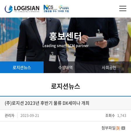
홍보센터
Leading smart SCM partner
로지션뉴스
수상내역
사회공헌
로지션뉴스
(주)로지션 2023년 후반기 물류 DX세미나 개최
관리자
2023-09-21
조회수
1,743
첨부파일
(
3
)