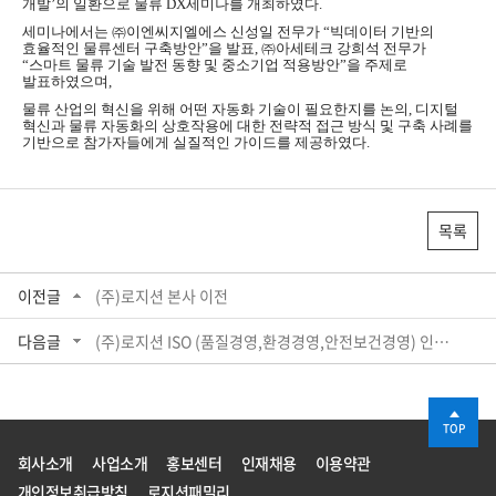
개발’의 일환으로 물류 DX세미나를 개최하였다.
세미나에서는
㈜이엔씨지엘에스 신성일 전무가 “빅데이터 기반의
효율적인 물류센터 구축방안”을 발표,
㈜아세테크 강희석 전무가
“스마트 물류 기술 발전 동향 및 중소기업 적용방안”을 주제로
발표하였으며,
물류 산업의 혁신을 위해 어떤 자동화 기술이 필요한지를 논의,
디지털
혁신과 물류 자동화의 상호작용에 대한 전략적 접근 방식 및 구축 사례를
기반으로 참가자들에게 실질적인 가이드를 제공하였다.
목록
이전글
(주)로지션 본사 이전
다음글
(주)로지션 ISO (품질경영,환경경영,안전보건경영) 인증 취득
TOP
회사소개
사업소개
홍보센터
인재채용
이용약관
개인정보취급방침
로지션패밀리