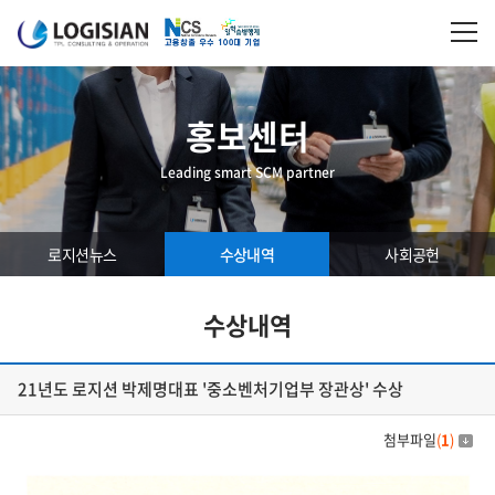
홍보센터
Leading smart SCM partner
로지션뉴스
수상내역
사회공헌
수상내역
21년도 로지션 박제명대표 '중소벤처기업부 장관상' 수상
첨부파일
(
1
)