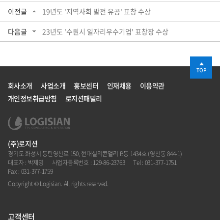
이전글
19년도 '지역사회 발전 유공' 표창 수상
다음글
23년도 '수원시 일자리우수기업' 표창장 수상
TOP
회사소개
사업소개
홍보센터
인재채용
이용약관
개인정보취급방침
로지션패밀리
(주)로지션
경기도 화성시 동탄영천로 150, 현대실리콘앨리 B동 1434호 (영천동 844-1)
대표자 : 박제명
사업자등록번호 : 129-86-23763
Tel : 031-377-1751
Fax : 031-377-1759
Copyright © Logisian. All rights reserved.
고객센터