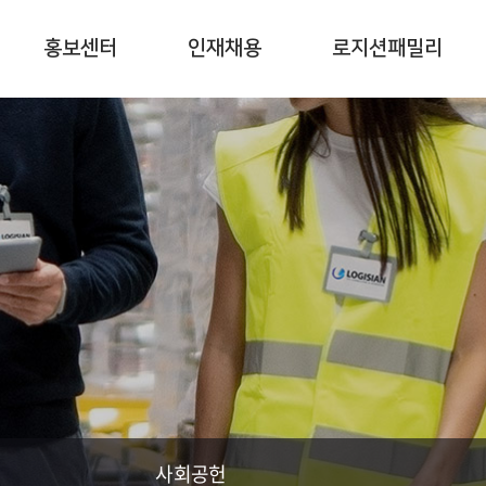
홍보센터
인재채용
로지션패밀리
사회공헌