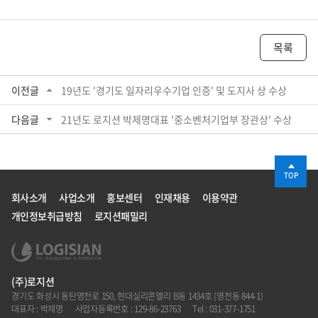
목록
이전글
19년도 '경기도 일자리우수기업 인증' 및 도지사 상 수상
다음글
21년도 로지션 박제명대표 '중소벤처기업부 장관상' 수상
TOP
회사소개
사업소개
홍보센터
인재채용
이용약관
개인정보취급방침
로지션패밀리
(주)로지션
경기도 화성시 동탄영천로 150, 현대실리콘앨리 B동 1434호 (영천동 844-1)
대표자 : 박제명
사업자등록번호 : 129-86-23763
Tel : 031-377-1751