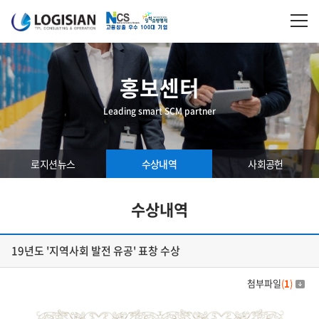
홍보센터
Leading smart SCM partner
로지션뉴스
수상내역
사회공헌
수상내역
19년도 '지역사회 발전 유공' 표창 수상
첨부파일
(
1
)