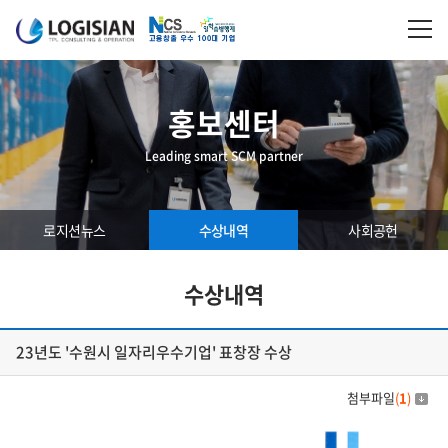
홍보센터
Leading smart SCM partner
로지션뉴스
수상내역
사회공헌
수상내역
23년도 '수원시 일자리우수기업' 표창장 수상
첨부파일
(
1
)