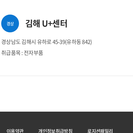
김해 U+센터
경상
경상남도 김해시 유하로 45-39(유하동 842)
취급품목 : 전자부품
이용약관
개인정보취급방침
로지션패밀리