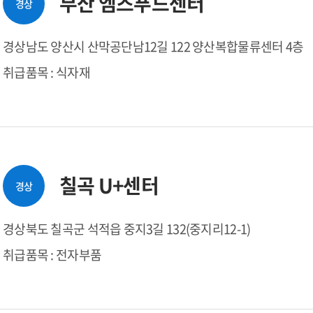
부산 엠즈푸드센터
경상
경상남도 양산시 산막공단남12길 122 양산복합물류센터 4층
취급품목 : 식자재
칠곡 U+센터
경상
경상북도 칠곡군 석적읍 중지3길 132(중지리12-1)
취급품목 : 전자부품