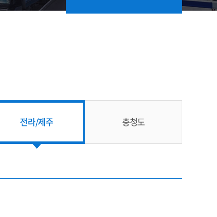
전라/제주
충청도