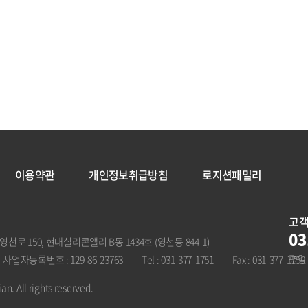
이용약관
개인정보취급방침
로지션패밀리
고
03
로 150, 현대실리콘앨리 B동 1434호 (영천동 844-1)
평일 
사업자등록번호 : 129-86-23763
Tel : 031-377-1751
Fax : 031-377-1759
an. All rights reserved.